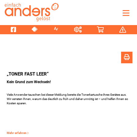
Skip
to
content
ntermenü
zeigen
ntermenü
zeigen
„TONER FAST LEER“
Kein Grund zum Wechseln!
Viele Anwender tauschen bei dieser Meldung bereits die Tonerkartusche ihres Gerätes aus.
Wir verraten Ihnen, warum das deutlich zu früh und daher unnötig ist – und helfen Ihnen so
Kosten sparen.
Mehr erfahren